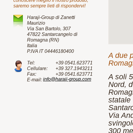
conoscere meglio il nostro prodotto;
saremo sempre lieti di rispondervi!
Haraji-Group di Zanetti
Maurizio
Via San Bartolo, 307
47822 Santarcangelo di
Romagna (RN)
Italia
P.IVA IT 04446180400
A due p
Romagn
Tel:
+39 0541.623771
Cellulare:
+39 327.1943211
Fax:
+39 0541.623771
A soli 
info@haraji-group.com
E-mail:
Nord, d
Romagna
statal
Santarc
Via And
svingol
300 met