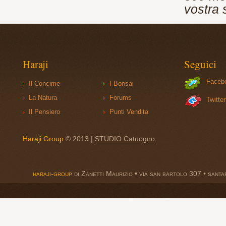
vostra s
Haraji
Seguici
Faceb
Il Concime
I Bonsai
La Natura
Forums
Twitter
Il Pensiero
Punti Vendita
Haraji Group
© 2013 |
STUDIO Catuogno
haraji-group
di Zanetti Maurizio • via san bartolo 307 • sant